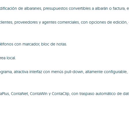
ificación de albaranes, presupuestos convertibles a albarán o factura, 
ientes, proveedores y agentes comerciales, con opciones de edición, cam
 teléfonos con marcador, bloc de notas.
ea local.
ograma, atractiva interfaz con menús pull-down, altamente configurable, 
lus, ContaNet, ContaWin y ContaClip, con traspaso automático de datos