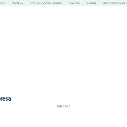
ANKI
PROTEUS
APPS DE CÓDIGO ABIERTO
OLLAMA
CALIBRE
GENERADORES DE 
presa
PUBLICIDAD