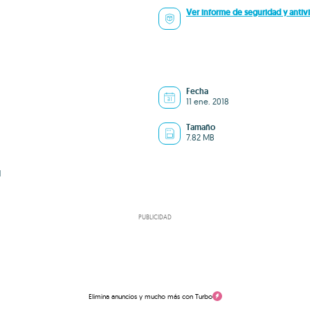
Ver informe de seguridad y antivi
Fecha
11 ene. 2018
Tamaño
7.82 MB
d
PUBLICIDAD
Elimina anuncios y mucho más con Turbo