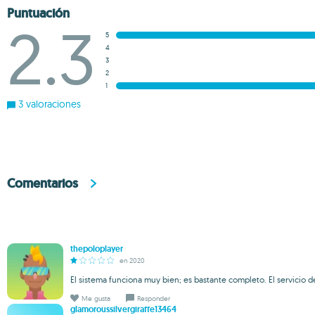
Puntuación
2.3
5
4
3
2
1
3 valoraciones
Comentarios
thepoloplayer
en 2020
El sistema funciona muy bien; es bastante completo. El servicio d
Me gusta
Responder
glamoroussilvergiraffe13464