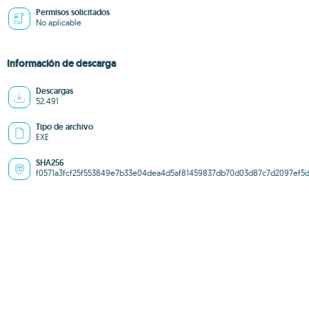
Permisos solicitados
No aplicable
Información de descarga
Descargas
52.491
Tipo de archivo
EXE
SHA256
f0571a3fcf25f553849e7b33e04dea4d5af81459837db70d03d87c7d2097ef5