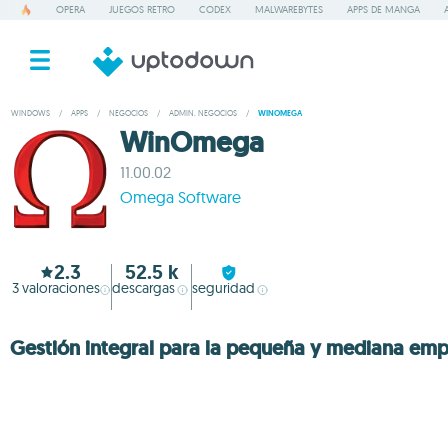
OPERA
JUEGOS RETRO
CODEX
MALWAREBYTES
APPS DE MANGA
WINDOWS
/
APPS
/
NEGOCIOS
/
ADMIN. NEGOCIOS
/
WINOMEGA
WinOmega
11.00.02
Omega Software
2.3
52.5 k
3
valoraciones
descargas
seguridad
Gestión integral para la pequeña y mediana em